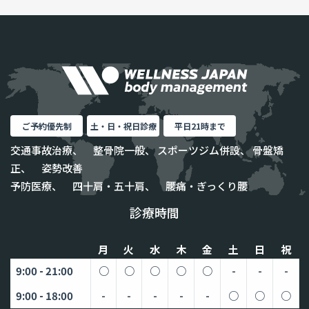
ご予約優先制
土・日・祝日診療
平日21時まで
交通事故治療、 整骨院一般、 スポーツジム併設、 骨盤矯
正、 姿勢改善
予防医療、 四十肩・五十肩、 腰痛・ぎっくり腰
診療時間
月
火
水
木
金
土
日
祝
9:00 - 21:00
○
○
○
○
○
-
-
-
9:00 - 18:00
-
-
-
-
-
○
○
○