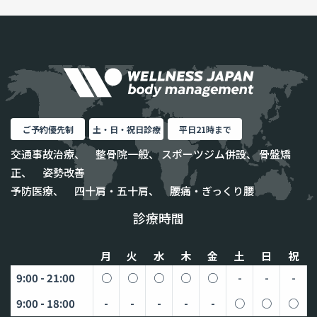
ご予約優先制
土・日・祝日診療
平日21時まで
交通事故治療、 整骨院一般、 スポーツジム併設、 骨盤矯
正、 姿勢改善
予防医療、 四十肩・五十肩、 腰痛・ぎっくり腰
診療時間
月
火
水
木
金
土
日
祝
9:00 - 21:00
○
○
○
○
○
-
-
-
9:00 - 18:00
-
-
-
-
-
○
○
○