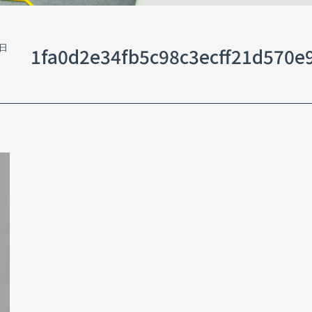
3日
1fa0d2e34fb5c98c3ecff21d570e