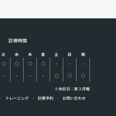
診療時間
火
水
木
金
土
日
祝
○
○
○
○
-
-
-
-
-
-
-
○
○
○
※休診日：第３月曜
トレーニング
診療予約
お問い合わせ