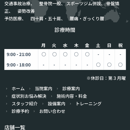
交通事故治療、 整骨院一般、 スポーツジム併設、 骨盤矯
正、 姿勢改善
予防医療、 四十肩・五十肩、 腰痛・ぎっくり腰
診療時間
月
火
水
木
金
土
日
祝
9:00 - 21:00
○
○
○
○
○
-
-
-
9:00 - 18:00
-
-
-
-
-
○
○
○
※休診日：第３月曜
ホーム
当院案内
診療案内
症状別お悩み解決
施術内容・料金
スタッフ紹介
設備案内
トレーニング
診療予約
お問い合わせ
店舗一覧