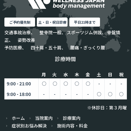
ご予約優先制
土・日・祝日診療
平日21時まで
交通事故治療、 整骨院一般、 スポーツジム併設、 骨盤矯
正、 姿勢改善
予防医療、 四十肩・五十肩、 腰痛・ぎっくり腰
診療時間
月
火
水
木
金
土
日
祝
9:00 - 21:00
○
○
○
○
○
-
-
-
9:00 - 18:00
-
-
-
-
-
○
○
○
※休診日：第３月曜
ホーム
当院案内
診療案内
症状別お悩み解決
施術内容・料金