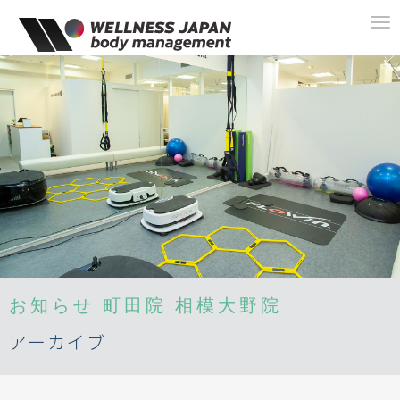
To
na
お知らせ
町田院
相模大野院
アーカイブ