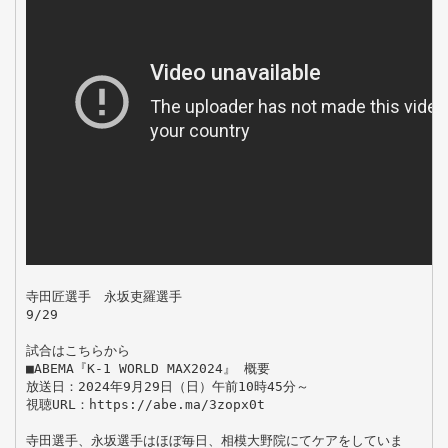
寺田匠選手　永坂吏羅選手

9/29

試合はこちらから

■ABEMA『K-1 WORLD MAX2024』 概要

放送日：2024年9月29日（日）午前10時45分～

視聴URL：https://abe.ma/3zopx0t

寺田選手、永坂選手はほぼ毎日、相模大野院にてケアをしていま