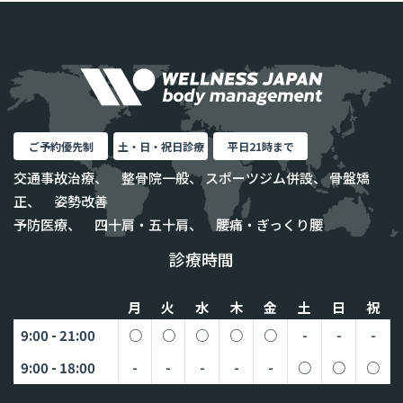
ご予約優先制
土・日・祝日診療
平日21時まで
交通事故治療、 整骨院一般、 スポーツジム併設、 骨盤矯
正、 姿勢改善
予防医療、 四十肩・五十肩、 腰痛・ぎっくり腰
診療時間
月
火
水
木
金
土
日
祝
9:00 - 21:00
○
○
○
○
○
-
-
-
9:00 - 18:00
-
-
-
-
-
○
○
○