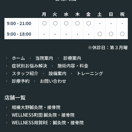
月
火
水
木
金
土
日
祝
9:00 - 21:00
○
○
○
○
○
-
-
-
9:00 - 18:00
-
-
-
-
-
○
○
○
※休診日：第３月曜
ホーム
当院案内
診療案内
症状別お悩み解決
施術内容・料金
スタッフ紹介
設備案内
トレーニング
診療予約
お問い合わせ
店舗一覧
相模大野鍼灸院・接骨院
WELLNESS町田 鍼灸院・接骨院
WELLNESS用賀RE：鍼灸院・接骨院