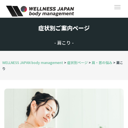
Togg
navi
症状別ご案内ページ
- 肩こり -
WELLNESS JAPAN body management
>
症状別ページ
>
肩・首の悩み
>
肩こ
り