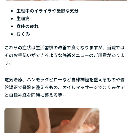
生理中のイライラや憂鬱な気分
生理痛
身体の疲れ
むくみ
これらの症状は生活習慣の改善で良くなりますが、当院では
そのお手伝いができるような施術メニューのご用意がありま
す。
電気治療、ハンモックピローなど
自律神経を整える
ものや骨
盤矯正で
骨盤を整える
もの、オイルマッサージで
むくみケア
と自律神経を同時に整える等‥