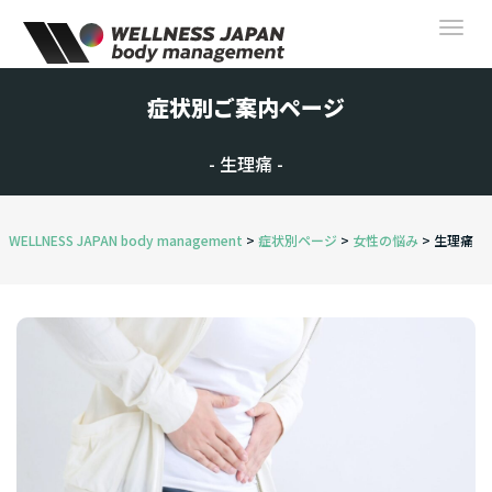
Togg
navi
症状別ご案内ページ
- 生理痛 -
WELLNESS JAPAN body management
>
症状別ページ
>
女性の悩み
>
生理痛