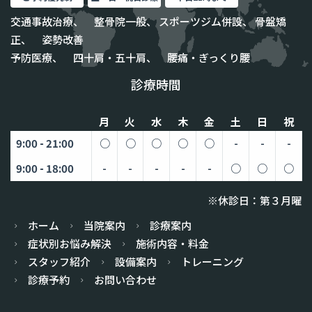
交通事故治療、 整骨院一般、 スポーツジム併設、 骨盤矯
正、 姿勢改善
予防医療、 四十肩・五十肩、 腰痛・ぎっくり腰
診療時間
月
火
水
木
金
土
日
祝
9:00 - 21:00
○
○
○
○
○
-
-
-
9:00 - 18:00
-
-
-
-
-
○
○
○
※休診日：第３月曜
ホーム
当院案内
診療案内
症状別お悩み解決
施術内容・料金
スタッフ紹介
設備案内
トレーニング
診療予約
お問い合わせ